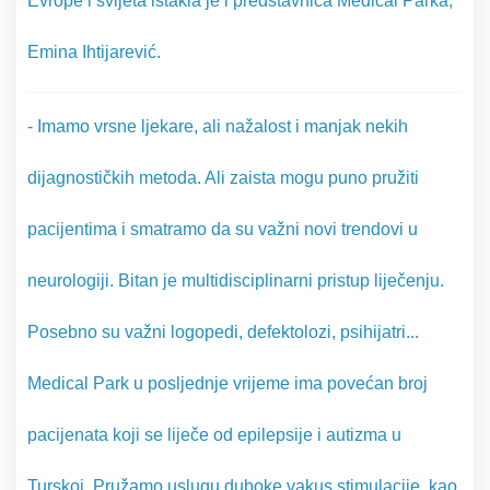
Evrope i svijeta istakla je i predstavnica Medical Parka,
Emina Ihtijarević.
- Imamo vrsne ljekare, ali nažalost i manjak nekih
dijagnostičkih metoda. Ali zaista mogu puno pružiti
pacijentima i smatramo da su važni novi trendovi u
neurologiji. Bitan je multidisciplinarni pristup liječenju.
Posebno su važni logopedi, defektolozi, psihijatri...
Medical Park u posljednje vrijeme ima povećan broj
pacijenata koji se liječe od epilepsije i autizma u
Turskoj. Pružamo uslugu duboke vakus stimulacije, kao