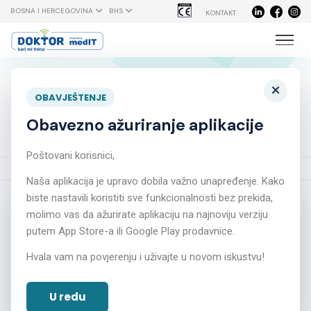
BOSNA I HERCEGOVINA
BHS
KONTAKT
U Mostaru održan prvi Simpozij
×
OBAVJEŠTENJE
dječije neurologije
Obavezno ažuriranje aplikacije
Poštovani korisnici,
Početna
Novosti
U Mostaru održan prvi Simpozij dječije neurologije
Naša aplikacija je upravo dobila važno unapređenje. Kako
biste nastavili koristiti sve funkcionalnosti bez prekida,
molimo vas da ažurirate aplikaciju na najnoviju verziju
putem App Store-a ili Google Play prodavnice.
Hvala vam na povjerenju i uživajte u novom iskustvu!
U redu
U Mostaru održan prvi