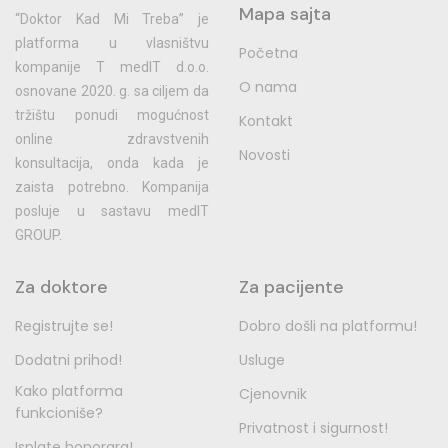
Mapa sajta
“Doktor Kad Mi Treba” je
platforma u vlasništvu
Početna
kompanije T medIT d.o.o.
O nama
osnovane 2020. g. sa ciljem da
tržištu ponudi mogućnost
Kontakt
online zdravstvenih
Novosti
konsultacija, onda kada je
zaista potrebno. Kompanija
posluje u sastavu medIT
GROUP.
Za doktore
Za pacijente
Registrujte se!
Dobro došli na platformu!
Dodatni prihod!
Usluge
Kako platforma
Cjenovnik
funkcioniše?
Privatnost i sigurnost!
Isplate honorara!