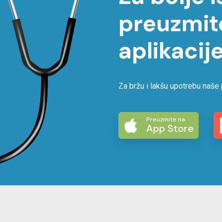
preuzmit
aplikacije
Za bržu i lakšu upotrebu naše 
Preuzmite na
App Store