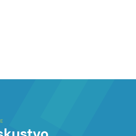
JE
iskustvo,