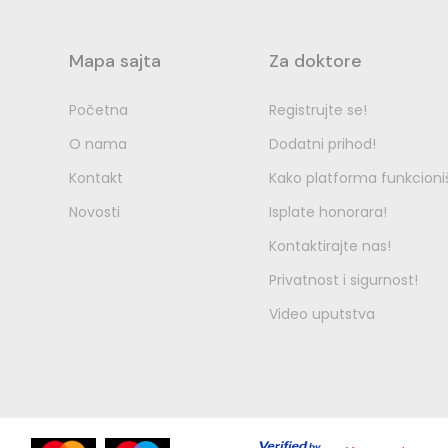
Mapa sajta
Za doktore
Početna
Registrujte se!
O nama
Dodatni prihod!
Kontakt
Kako platforma funkcioni
Novosti
Isplate honorara!
Kontaktirajte nas!
Privatnost i sigurnost!
Video uputstva