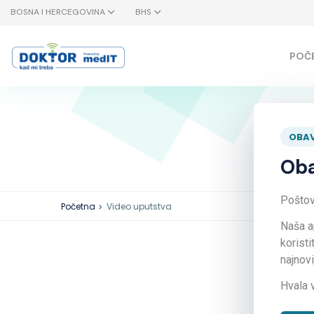
BOSNA I HERCEGOVINA
BHS
POČ
OBAV
Oba
Poštova
Početna
Video uputstva
Naša a
koristi
najnov
Hvala 