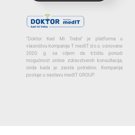
“Doktor Kad Mi Treba” je platforma u
vlasništvu kompanije T medIT d.o.o. osnovane
2020. g. sa ciljem da tržištu ponudi
mogućnost online zdravstvenih konsultacija,
onda kada je zaista potrebno. Kompanija
posluje u sastavu medIT GROUP.