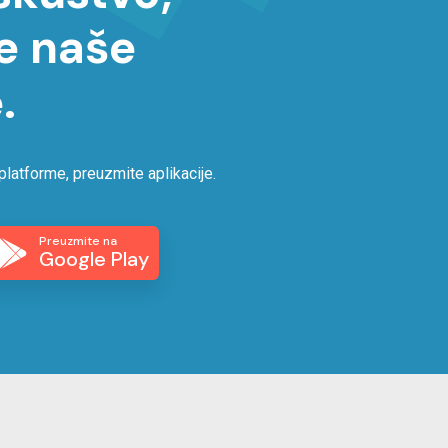
e naše
.
platforme, preuzmite aplikacije.
Preuzmite na
Google Play