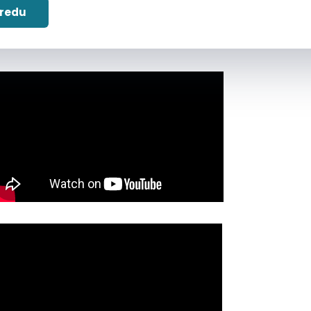
 redu
latformu?