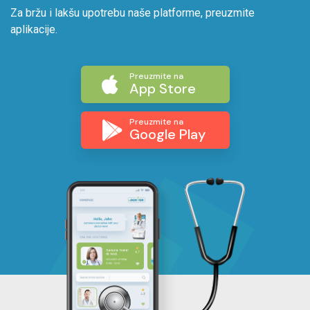
Za bržu i lakšu upotrebu naše platforme, preuzmite
aplikacije.
Preuzmite na
App Store
Preuzmite na
Google Play