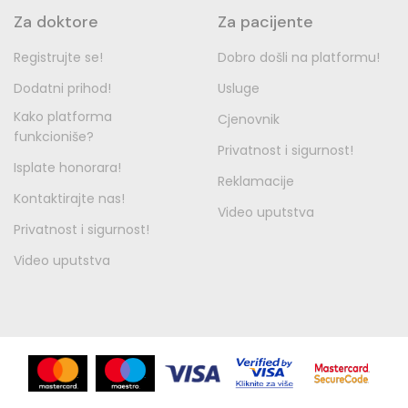
Za doktore
Za pacijente
Registrujte se!
Dobro došli na platformu!
Dodatni prihod!
Usluge
Kako platforma
Cjenovnik
funkcioniše?
Privatnost i sigurnost!
Isplate honorara!
Reklamacije
Kontaktirajte nas!
Video uputstva
Privatnost i sigurnost!
Video uputstva