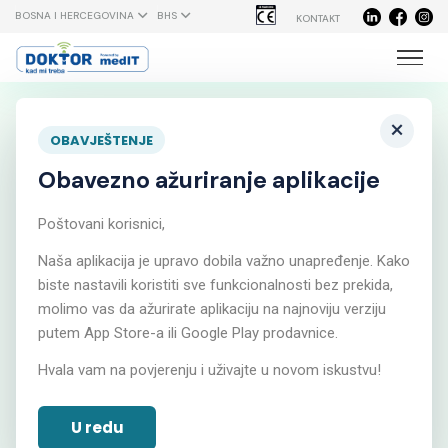
BOSNA I HERCEGOVINA
BHS
KONTAKT
×
OBAVJEŠTENJE
Obavezno ažuriranje aplikacije
Online
Poštovani korisnici,
Naša aplikacija je upravo dobila važno unapređenje. Kako
komuniciraj sa
biste nastavili koristiti sve funkcionalnosti bez prekida,
molimo vas da ažurirate aplikaciju na najnoviju verziju
putem App Store-a ili Google Play prodavnice.
svojim doktorom
Hvala vam na povjerenju i uživajte u novom iskustvu!
bilo kada, bilo gdje
U redu