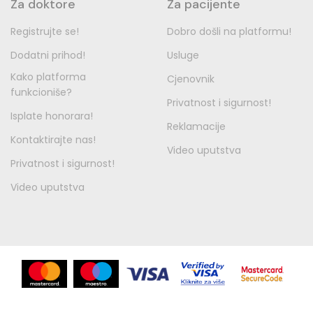
Za doktore
Za pacijente
Registrujte se!
Dobro došli na platformu!
Dodatni prihod!
Usluge
Kako platforma
Cjenovnik
funkcioniše?
Privatnost i sigurnost!
Isplate honorara!
Reklamacije
Kontaktirajte nas!
Video uputstva
Privatnost i sigurnost!
Video uputstva