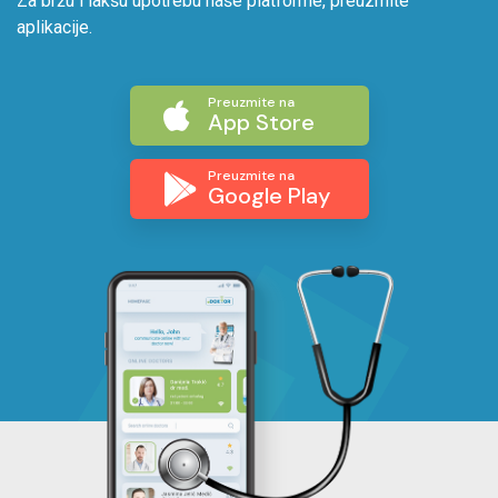
Za bržu i lakšu upotrebu naše platforme, preuzmite
aplikacije.
Preuzmite na
App Store
Preuzmite na
Google Play