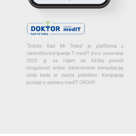
“Doktor Kad Mi Treba” je platforma u
vlasništvu kompanije T medIT d.o.o. osnovane
2020. g. sa ciljem da tržištu ponudi
mogućnost online zdravstvenih konsultacija,
onda kada je zaista potrebno. Kompanija
posluje u sastavu medIT GROUP.