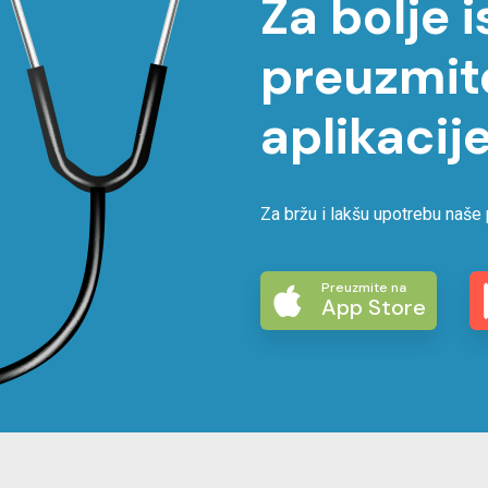
Za bolje 
preuzmit
aplikacije
Za bržu i lakšu upotrebu naše 
Preuzmite na
App Store