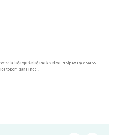
trola lučenja želučane kiseline.
Nolpaza® control
ice tokom dana i noći.