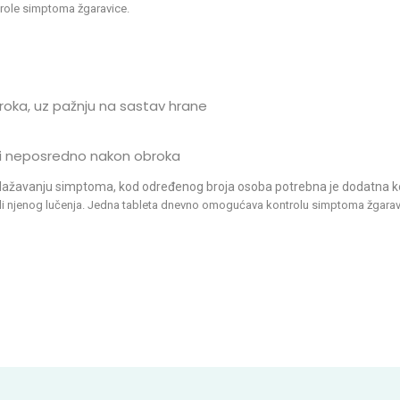
trole simptoma žgaravice.
oka, uz pažnju na sastav hrane
osti neposredno nakon obroka
blažavanju simptoma, kod određenog broja osoba potrebna je dodatna kon
roli njenog lučenja. Jedna tableta dnevno omogućava kontrolu simptoma žgarav