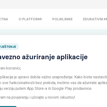
ETNA
O PLATFORMI
POLIKLINIKE
EDUKATIVNI M
blemi sa žgaravicom? Ne v
JEŠTENJE
vezno ažuriranje aplikacije
ni korisnici,
plikacija je upravo dobila važno unapređenje. Kako biste nastavili
ti sve funkcionalnosti bez prekida, molimo vas da ažurirate aplika
iju verziju putem App Store-a ili Google Play prodavnice.
vam na povjerenju i uživajte u novom iskustvu!