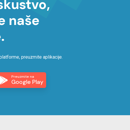
iskustvo,
e naše
.
platforme, preuzmite aplikacije.
Preuzmite na
Google Play