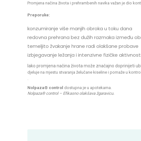
Promjena načina života i prehrambenih navika važan je dio kon
Preporuke:
konzumiranje više manjih obroka u toku dana
redovna prehrana bez dužih razmaka između obr
temeljito žvakanje hrane radi olakšane probave
izbjegavanje ležanja i intenzivne fizičke aktivn
Iako promjena načina života može značajno doprinijeti u
djeluje na mjestu stvaranja želučane kiseline i pomaže u kont
.
Nolpaza® control
dostupna je u apotekama.
Nolpaza® control –
Efikasno olakšava žgaravicu.