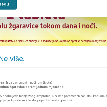
 redu
Ne više.
ovezanih sa savremenim načinom života?
ptomima žgaravice barem jednom mjesečno.
 80% osoba jede manje zbog simptoma, 60% ima poremećen san, dok kod 40% žg
njanje ili podizanje tereta, poput kućanskih poslova.