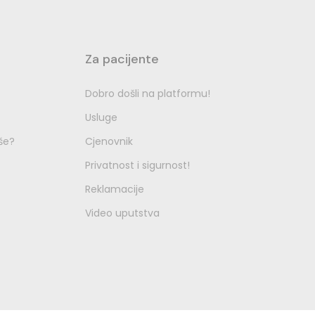
Za pacijente
Dobro došli na platformu!
Usluge
še?
Cjenovnik
Privatnost i sigurnost!
Reklamacije
Video uputstva