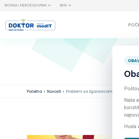
BOSNA I HERCEGOVINA
BHS
POČ
Pro
OBAV
Oba
Poštova
Početna
Novosti
Problemi sa žgaravicom? Ne više.
Naša a
koristi
najnov
Hvala 