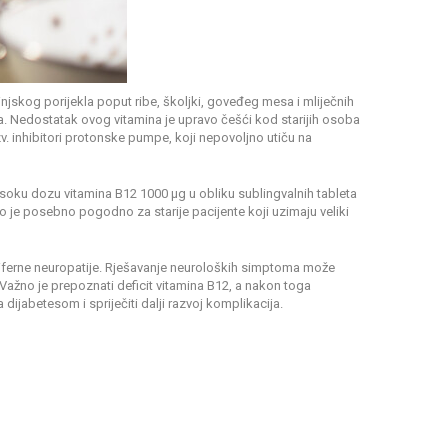
njskog porijekla poput ribe, školjki, goveđeg mesa i mliječnih
a. Nedostatak ovog vitamina je upravo češći kod starijih osoba
zv. inhibitori protonske pumpe, koji nepovoljno utiču na
soku dozu vitamina B12 1000 µg u obliku sublingvalnih tableta
što je posebno pogodno za starije pacijente koji uzimaju veliki
riferne neuropatije. Rješavanje neuroloških simptoma može
. Važno je prepoznati deficit vitamina B12, a nakon toga
jabetesom i spriječiti dalji razvoj komplikacija.