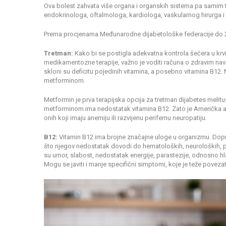
Ova bolest zahvata više organa i organskih sistema pa samim t
endokrinologa, oftalmologa, kardiologa, vaskularnog hirurga i
Prema procjenama Međunarodne dijabetološke federacije do 204
Tretman:
Kako bi se postigla adekvatna kontrola šećera u krvi
medikamentozne terapije, važno je voditi računa o zdravim navikam
skloni su deficitu pojedinih vitamina, a posebno vitamina B12. 
metforminom.
Metformin je prva terapijska opcija za tretman dijabetes melitusa
metforminom ima nedostatak vitamina B12. Zato je Američka as
onih koji imaju anemiju ili razvijenu perifernu neuropatiju.
B12:
Vitamin B12 ima brojne značajne uloge u organizmu. Dopri
što njegov nedostatak dovodi do hematoloških, neuroloških, ps
su umor, slabost, nedostatak energije, parastezije, odnosno hlad
Mogu se javiti i manje specifični simptomi, koje je teže povez