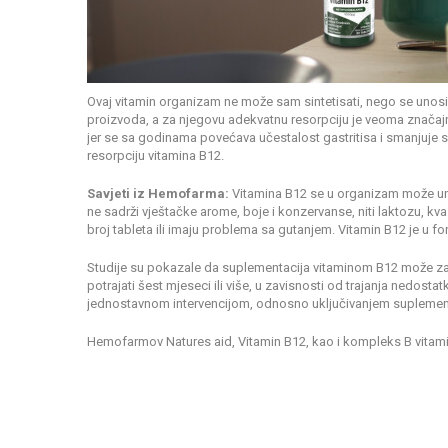
Ovaj vitamin organizam ne može sam sintetisati, nego se unosi p
proizvoda, a za njegovu adekvatnu resorpciju je veoma značajno
jer se sa godinama povećava učestalost gastritisa i smanjuje spo
resorpciju vitamina B12.
Savjeti iz Hemofarma:
Vitamina B12 se u organizam može uni
ne sadrži vještačke arome, boje i konzervanse, niti laktozu, kva
broj tableta ili imaju problema sa gutanjem. Vitamin B12 je u f
Studije su pokazale da suplementacija vitaminom B12 može zaus
potrajati šest mjeseci ili više, u zavisnosti od trajanja nedost
jednostavnom intervencijom, odnosno uključivanjem suplementaci
Hemofarmov Natures aid, Vitamin B12, kao i kompleks B vitamin