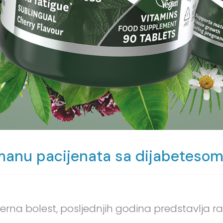
tmanu pacijenata sa dijabeteso
ćerna bolest, posljednjih godina predstavlja r