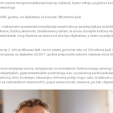
im izaziva mnoge komplikacije koje se, nažalost, kasno otkriju, pogotovo kod
 neurologa.
5. godine, od dijabetesa će bolovati 780 miliona ljudi.
 i maksimalno prevenirale komplikacije neophodna je saradnja ljekara različitih
a, fizičkoj aktivnosti, izbalansiranoj ishrani, te unosu dovoljnih količina vita
Nedostatak ovog vitamina se sreće kod oba tipa dijabetesa, a često se javlja k
 tip 2. Vrlo je efikasan lijek i širom svijeta ga koristi više od 120 miliona lju
ocijacija za dijabetes od 2017. godine preporučila redovno mjerenje nivoa V
nosi smanjenju umora, iscrpljenosti, te normalanom funkcionisanju nervnog i i
ihijatrijskih i gastrointestinalnih poremećaja, kao i povećanog kardiovaskula
noća, trnci, bockanje i zatezanje u vrhovima prstiju nogu i ruku, te slabost u n
ati sa nedostatkom vitamina B12, poput anksioznosti, nesanice, pa čak i depres