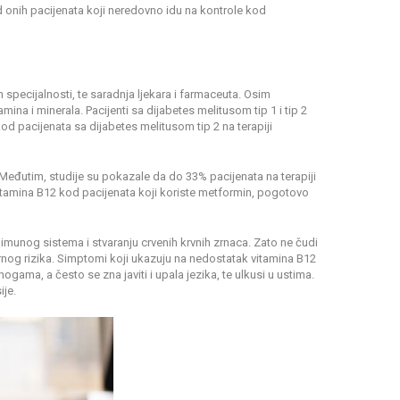
 onih pacijenata koji neredovno idu na kontrole kod
 specijalnosti, te saradnja ljekara i farmaceuta. Osim
mina i minerala. Pacijenti sa dijabetes melitusom tip 1 i tip 2
od pacijenata sa dijabetes melitusom tip 2 na terapiji
di. Međutim, studije su pokazale da do 33% pacijenata na terapiji
itamina B12 kod pacijenata koji koriste metformin, pogotovo
munog sistema i stvaranju crvenih krvnih zrnaca. Zato ne čudi
rnog rizika. Simptomi koji ukazuju na nedostatak vitamina B12
ogama, a često se zna javiti i upala jezika, te ulkusi u ustima.
ije.