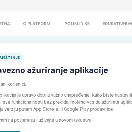
ETNA
O PLATFORMI
POLIKLINIKE
EDUKATIVNI M
B12 u tretmanu pacijenat
JEŠTENJE
vezno ažuriranje aplikacije
ni korisnici,
enata sa dijabetesom
plikacija je upravo dobila važno unapređenje. Kako biste nastavili
ti sve funkcionalnosti bez prekida, molimo vas da ažurirate aplika
iju verziju putem App Store-a ili Google Play prodavnice.
vam na povjerenju i uživajte u novom iskustvu!