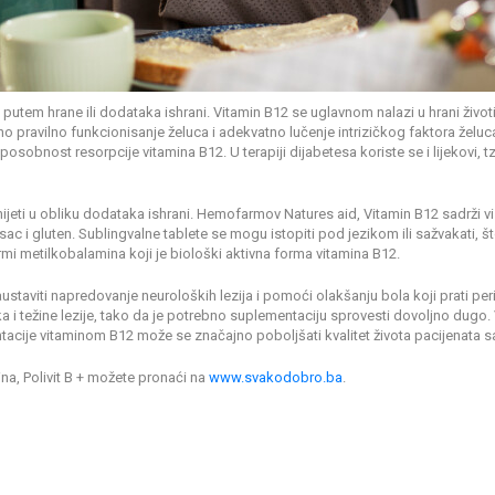
utem hrane ili dodataka ishrani. Vitamin B12 se uglavnom nalazi u hrani životi
 pravilno funkcionisanje želuca i adekvatno lučenje intrizičkog faktora želuc
sobnost resorpcije vitamina B12. U terapiji dijabetesa koriste se i lijekovi, t
jeti u obliku dodataka ishrani. Hemofarmov Natures aid, Vitamin B12 sadrži vi
sac i gluten. Sublingvalne tablete se mogu istopiti pod jezikom ili sažvakati, 
ormi metilkobalamina koji je biološki aktivna forma vitamina B12.
taviti napredovanje neuroloških lezija i pomoći olakšanju bola koji prati pe
atka i težine lezije, tako da je potrebno suplementaciju sprovesti dovoljno dugo
je vitaminom B12 može se značajno poboljšati kvalitet života pacijenata sa di
a, Polivit B + možete pronaći na
www.svakodobro.ba
.