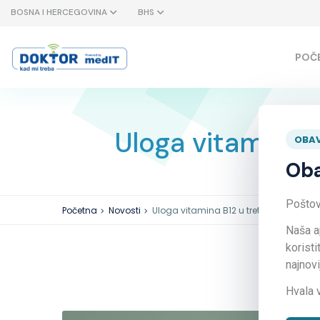
BOSNA I HERCEGOVINA
BHS
POČ
Uloga vitamina 
OBAV
Oba
Poštova
Početna
Novosti
Uloga vitamina B12 u tretmanu pacij
Naša a
koristi
najnov
Hvala 