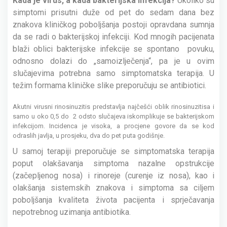
Kada je virus, a kada bakterijska infekcija?
Ukoliko su
simptomi prisutni duže od pet do sedam dana bez
znakova kliničkog poboljšanja postoji opravdana sumnja
da se radi o bakterijskoj infekciji. Kod mnogih pacijenata
blaži oblici
bakterijske infekcije
se spontano
povuku,
odnosno dolazi do „samoizlječenja“, pa je u ovim
slučajevima potrebna samo simptomatska terapija. U
težim formama kliničke slike preporučuju se antibiotici.
Akutni virusni rinosinuzitis
predstavlja najčešći oblik rinosinuzitisa i
samo u oko 0,5 do
2 odsto slučajeva iskomplikuje se bakterijskom
infekcijom
.
Incidenca je visoka, a procjene govore da se kod
odraslih javlja, u prosjeku, dva do pet puta godišnje.
U samoj terapiji preporučuje se simptomatska terapija
poput
olakšavanja simptoma nazalne opstrukcije
(začepljenog nosa) i rinoreje (curenje iz nosa), kao i
olakšanja sistemskih znakova i simptoma
sa ciljem
p
oboljšanja kvaliteta života pacijenta i sprječavanja
nepotrebnog uzimanja antibiotika.