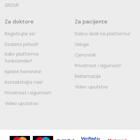
GROUP.
Za doktore
Za pacijente
Registrujte se!
Dobro došli na platformu!
Dodatni prihod!
Usluge
Kako platforma
Cjenovnik
funkcioniše?
Privatnost i sigurnost!
Isplate honorara!
Reklamacije
Kontaktirajte nas!
Video uputstva
Privatnost i sigurnost!
Video uputstva