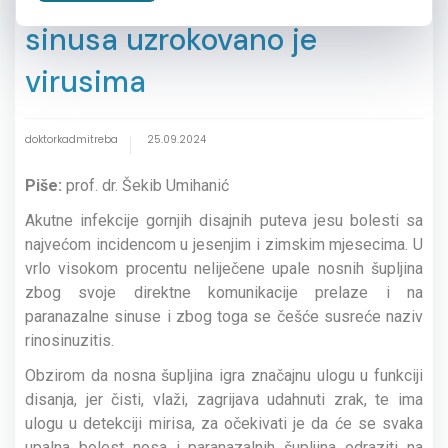
sinusa uzrokovano je
virusima
doktorkadmitreba
25.09.2024
Piše:
prof. dr. Šekib Umihanić
Akutne infekcije gornjih disajnih puteva jesu bolesti sa
najvećom incidencom u jesenjim i zimskim mjesecima.
U
vrlo visokom procentu neliječene upale nosnih šupljina
zbog svoje direktne komunikacije prelaze i na
paranazalne sinuse i zbog toga se češće susreće naziv
rinosinuzitis.
Obzirom da nosna šupljina igra značajnu ulogu u funkciji
disanja, jer čisti, vlaži, zagrijava udahnuti zrak, te ima
ulogu u detekciji mirisa, za očekivati je da će se svaka
upalna bolest nosa i paranazalnih šupljina odraziti na