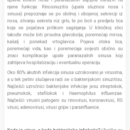
njene funkcije. Rinosinuzitis (upala sluznice nosa i
sinusa) prepoznaje se po obilnoj i obojenoj sekreciji iz
nosa, slivanju sekreta niz grlo, te po boli u predjelu lica
koja se pojačava prilikom saginjanja. U kliničkoj slici
takođe može biti prisutna glavobolja, poremećaji mirisa,
kašalj i ponekad vrtoglavica. Pojava otoka lica,
poremećaji vida, kao i poremećaja svijesti obično su
znaci komplikacije upale paranazalnih sinusa koji
zahtijeva hospitalizaciju i eventualnu operaciju.
Oko 80% akutnih infekcija sinusa uzrokovano je virusima,
a u tek petini slučajeva radi se o bakterijskom sinuzitisu.
Najčešći uzročnici bakterijske infekcije jesu streptokok,
pneumokok, stafilokok i Haemophilus influenzae.
Najčešći virusni patogeni su rinovirusi, koronavirusi, RS
virusi, adenovirusi, virusi gripe i parainfluence.