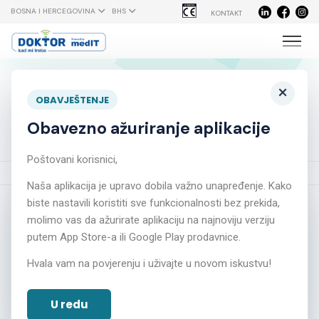
BOSNA I HERCEGOVINA
BHS
KONTAKT
Oko 80% akutnih infekcija
×
OBAVJEŠTENJE
sinusa uzrokovano je virusima
Obavezno ažuriranje aplikacije
Poštovani korisnici,
Početna
Novosti
Oko 80% akutnih infekcija sinusa uzrokovano je virusima
Naša aplikacija je upravo dobila važno unapređenje. Kako
biste nastavili koristiti sve funkcionalnosti bez prekida,
molimo vas da ažurirate aplikaciju na najnoviju verziju
putem App Store-a ili Google Play prodavnice.
Hvala vam na povjerenju i uživajte u novom iskustvu!
U redu
Oko 80% akutnih infekcija