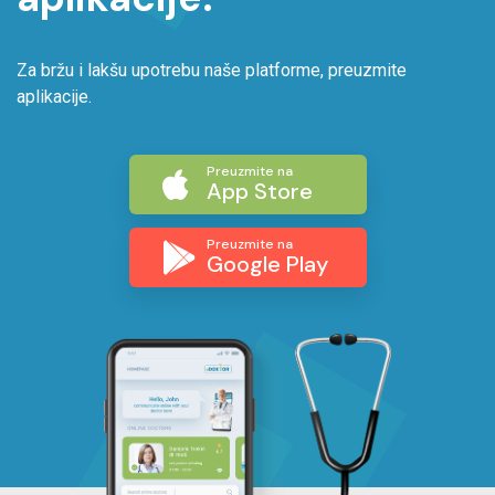
Za bržu i lakšu upotrebu naše platforme, preuzmite
aplikacije.
Preuzmite na
App Store
Preuzmite na
Google Play