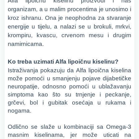
Alfa lipoičnu kiselinu proizvodi i naš
organizam, a u malim procentima je unosimo i
kroz ishranu. Ona je neophodna za stvaranje
energije u tijelu, a nalazi se u brokuli, mrkvi,
krompiru, kvascu, crvenom mesu i drugim
namirnicama.
Ko treba uzimati Alfa lipoičnu kiselinu?
Istraživanja pokazuju da Alfa lipoična kiselina
može pomoći u smanjenju pojave dijabetičke
neuropatije,
odnosno pomoći u ublažavanju
simptoma kao što su trnjenje i peckanje,
grčevi, bol i gubitak osećaja u rukama i
nogama.
Odlično se slaže u kombinaciji sa
Omega-3
masnim kiselinam
a, jer može uticati na