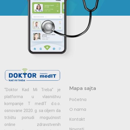
Mapa sajta
“Doktor Kad Mi Treba” je
platforma u vlasništvu
Početna
kompanije T medIT d.o.o.
O nama
osnovane 2020. g. sa ciljem da
tržištu ponudi mogućnost
Kontakt
online zdravstvenih
Novosti