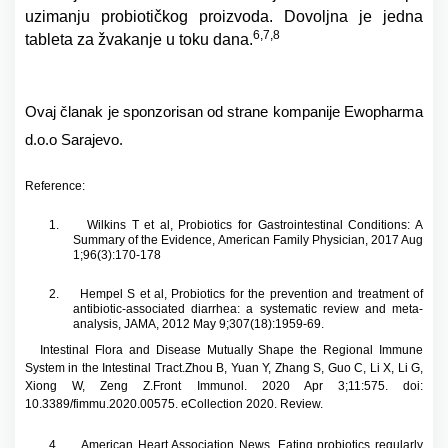
uzimanju probiotičkog proizvoda. Dovoljna je jedna
6,7,8
tableta za žvakanje u toku dana.
Ovaj članak je sponzorisan od strane kompanije Ewopharma
d.o.o Sarajevo.
Reference:
1.
Wilkins T et al, Probiotics for Gastrointestinal Conditions: A
Summary of the Evidence, American Family Physician, 2017 Aug
1;96(3):170-178
2.
Hempel S et al, Probiotics for the prevention and treatment of
antibiotic-associated diarrhea: a systematic review and meta-
analysis, JAMA, 2012 May 9;307(18):1959-69.
3.
Intestinal Flora and Disease Mutually Shape the Regional Immune
System in the Intestinal Tract.Zhou B, Yuan Y, Zhang S, Guo C, Li X, Li G,
Xiong W, Zeng Z.Front Immunol. 2020 Apr 3;11:575. doi:
10.3389/fimmu.2020.00575. eCollection 2020. Review.
4.
American Heart Association News ,Eating probiotics regularly