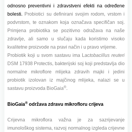
odnosno preventivni i zdravstveni efekti na određene
bolesti.
Probiotici su definirani svojim rodom, vrstom i
podvrstom, te oznakom koja označava specifičan soj.
Primjena probiotika se pozitivno odražava na naše
zdravlje, ali samo u slučaju kada koristimo visoko
kvalitetne proizvode na pravi način i u pravo vrijeme.
Probiotik koji u svom sastavu ima Lac
tobacillus reuteri
DSM 17938 Protectis, bakterijski soj koji predstavlja dio
normalne mikroflore mlijeka zdravih majki i jedini
probiotik izolovan iz majčinog mlijeka, nalazi se u
®
sastavu proizvoda
BioGaia
.
®
BioGaia
održava zdravu mikrofloru crijeva
Crijevna mikroflora važna je za
sazrijevanje
imunološkog sistema,
razvoj normalnog izgleda crijevne