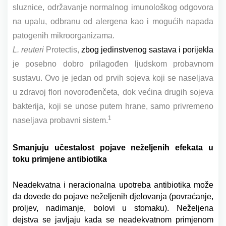
sluznice, održavanje normalnog imunološkog odgovora
na upalu
,
odbranu od alergena kao i mogućih napada
patogenih mikroorganizama.
L. reuteri
Protectis,
zbog jedinstvenog sastava i porijekla
je posebno dobro prilagođen ljudskom probavnom
sustavu. Ovo je jedan od prvih sojeva koji se naseljava
u zdravoj flori novorođenčeta, dok većina drugih sojeva
bakterija, koji se unose putem hrane, samo privremeno
1
naseljava probavni sistem.
Smanjuju učestalost pojave neželjenih efekata u
toku primjene antibiotika
Neadekvatna i neracionalna upotreba antibiotika može
da dovede do pojave neželjenih djelovanja (povraćanje,
proljev, nadimanje, bolovi u stomaku). Neželjena
dejstva se javljaju kada se neadekvatnom primjenom