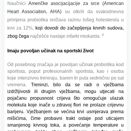
Naučnici
Američke asocijacijacije za srce (American
Heart Association, AHA)
su otkrili da svakodnevna
primjena probiotika snižava razinu lošeg holesterola u
krvi za 12%,
koji dovodi do začepljenja krvnih sudova,
4
zbog čega
najčešće nastaje infarkt miokarda.
Imaju povoljan učinak na sportski život
Od posebnog značaja je povoljan učinak probiotika kod
sportista, poput profesionalnih sportista, kao i osoba
koje intenzivno treniraju, barem tri puta sedmično po sat
vremena.
Treninzi, bilo da se radi o vježbama
izdržljivosti ili drugim vježbama, mogu utjecati na
pojačanu propusnost crijeva što omogućuje ulazak
molekula koje inače u zdravoj flori ne prolaze crijevnu
barijeru. Vježbanjem se većina krvi usmjerava prema
mišićima, čime probavni trakt ostaje pod uticajem
smanjenog krvnog toka, a povećanje temperature u