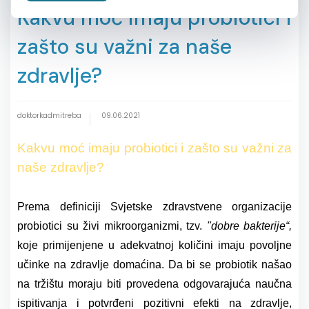
Kakvu moć imaju probiotici i
zašto su važni za naše
zdravlje?
doktorkadmitreba
09.06.2021
Kakvu moć imaju probiotici i zašto su važni za
naše zdravlje?
Prema definiciji Svjetske zdravstvene organizacije
probiotici su živi mikroorganizmi, tzv.
"dobre bakterije“,
koje primijenjene u adekvatnoj količini imaju povoljne
učinke na zdravlje domaćina.
Da bi se probiotik našao
na tržištu
moraju biti provedena
odgovarajuća naučna
ispitivanja i potvrđeni pozitivni efekti na zdravlje
,