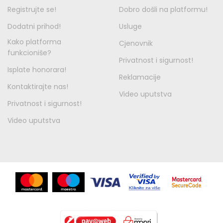
Registrujte se!
Dobro došli na platformu!
Dodatni prihod!
Usluge
Kako platforma
Cjenovnik
funkcioniše?
Privatnost i sigurnost!
Isplate honorara!
Reklamacije
Kontaktirajte nas!
Video uputstva
Privatnost i sigurnost!
Video uputstva