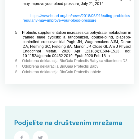
may improve your blood pressure, July 21, 2014
https://www.heart.org/en/news/2018/05/01/eating-probiotics-
regularly-may-improve-your-blood-pressure
5.
Probiotic supplementation increases carbohydrate metabolism in
trained male cyclists: a randomized, double-blind, placebo-
controlled crossover trial.Pugh JN, Wagenmakers AJM, Doran
DA, Fleming SC, Fielding BA, Morton JP, Close GL.Am J Physiol
Endocrinol Metab. 2020 Apr 1;318(4):E504-E513. doi:
10.1152/ajpendo.00452.2019. Epub 2020 Feb 18. a.
6.
Odobrena deklaracija BioGaia Protectis Baby sa vitaminom D3
7.
Odobrena deklaracija BioGaia Protectis Baby
8.
Odobrena deklaracija BioGaia Protectis tablete
Podjelite na društvenim mrežama