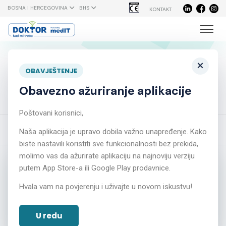
BOSNA I HERCEGOVINA
BHS
KONTAKT
Kakvu moć imaju probiotici i
×
OBAVJEŠTENJE
zašto su važni za naše zdravlje?
Obavezno ažuriranje aplikacije
Poštovani korisnici,
Početna
Novosti
Naša aplikacija je upravo dobila važno unapređenje. Kako
Kakvu moć imaju probiotici i zašto su važni za naše zdravlje?
biste nastavili koristiti sve funkcionalnosti bez prekida,
molimo vas da ažurirate aplikaciju na najnoviju verziju
putem App Store-a ili Google Play prodavnice.
Hvala vam na povjerenju i uživajte u novom iskustvu!
U redu