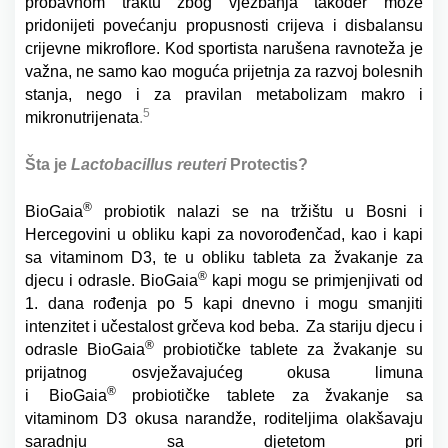
probavnom traktu zbog vježbanja također može
pridonijeti povećanju propusnosti crijeva i disbalansu
crijevne mikroflore. Kod sportista narušena ravnoteža je
važna, ne samo kao moguća prijetnja za razvoj bolesnih
stanja, nego i za pravilan metabolizam makro i
5
mikronutrijenata
.
Šta je
Lactobacillus reuteri
Protectis?
®
BioGaia
probiotik nalazi se na tržištu u Bosni i
Hercegovini u obliku kapi za novorođenčad, kao i kapi
sa vitaminom D3, te u obliku tableta za žvakanje za
®
djecu i odrasle. BioGaia
kapi mogu se primjenjivati od
1. dana rođenja po 5 kapi dnevno i mogu smanjiti
intenzitet i učestalost grčeva kod beba.
Za stariju djecu i
®
odrasle BioGaia
probiotičke tablete za žvakanje su
prijatnog osvježavajućeg okusa limuna
®
i BioGaia
probiotičke tablete za žvakanje sa
vitaminom D3 okusa narandže, roditeljima olakšavaju
saradnju sa djetetom pri