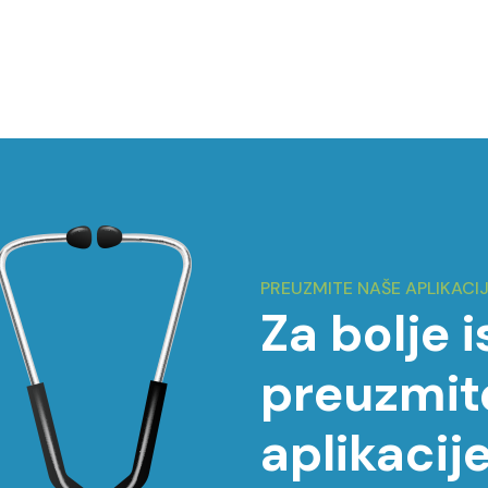
PREUZMITE NAŠE APLIKACI
Za bolje 
preuzmit
aplikacije