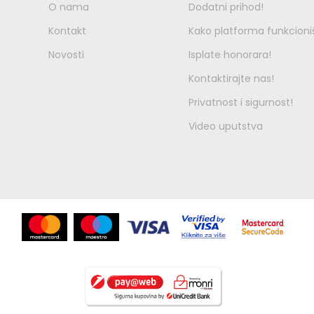
O nama
Dodatni prihod!
Kontakt
Kako platforma funkcioni
Novosti
Isplate honorara!
Kontaktirajte nas!
Privatnost i sigurnost!
Video uputstva