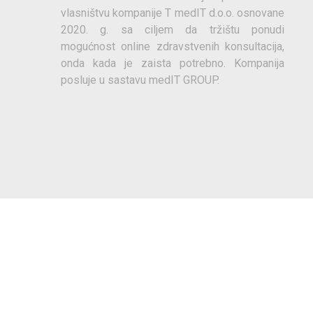
vlasništvu kompanije T medIT d.o.o. osnovane
2020. g. sa ciljem da tržištu ponudi
mogućnost online zdravstvenih konsultacija,
onda kada je zaista potrebno. Kompanija
posluje u sastavu medIT GROUP.