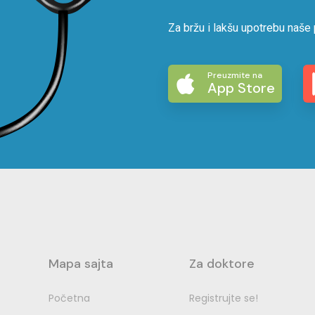
Za bržu i lakšu upotrebu naše 
Preuzmite na
App Store
Mapa sajta
Za doktore
Početna
Registrujte se!