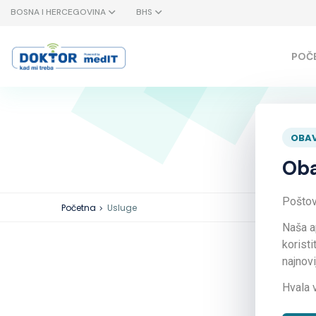
BOSNA I HERCEGOVINA
BHS
POČ
OBAV
Oba
Poštova
Početna
Usluge
Naša a
koristi
najnov
Hvala 