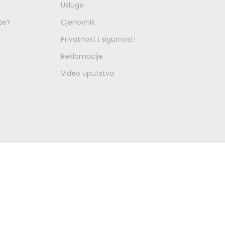
Usluge
še?
Cjenovnik
Privatnost i sigurnost!
Reklamacije
Video uputstva