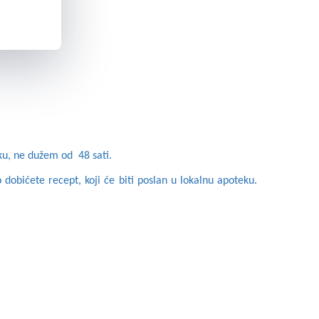
oku, ne dužem od 48 sati.
 dobićete recept, koji će biti poslan u lokalnu apoteku.