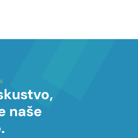
JE
iskustvo,
e naše
.