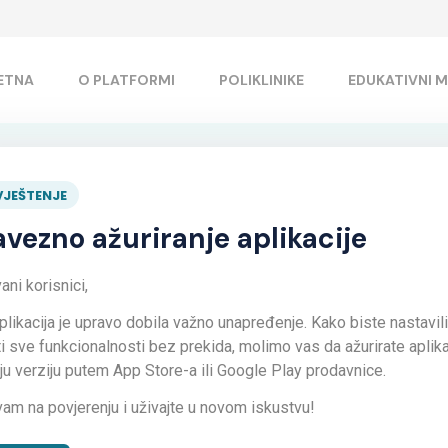
ETNA
O PLATFORMI
POLIKLINIKE
EDUKATIVNI M
Usluge
JEŠTENJE
vezno ažuriranje aplikacije
ni korisnici,
plikacija je upravo dobila važno unapređenje. Kako biste nastavili
ti sve funkcionalnosti bez prekida, molimo vas da ažurirate aplika
iju verziju putem App Store-a ili Google Play prodavnice.
vam na povjerenju i uživajte u novom iskustvu!