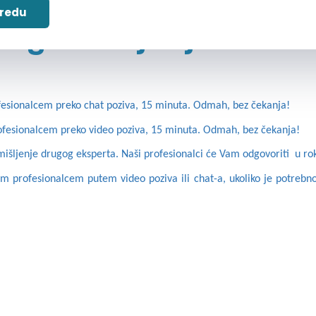
 redu
Drugo mišljenje
fesionalcem preko chat poziva, 15 minuta. Odmah, bez čekanja!
ofesionalcem preko video poziva, 15 minuta. Odmah, bez čekanja!
e mišljenje drugog eksperta. Naši profesionalci će Vam odgovoriti u r
nim profesionalcem putem video poziva ili chat-a, ukoliko je potrebno