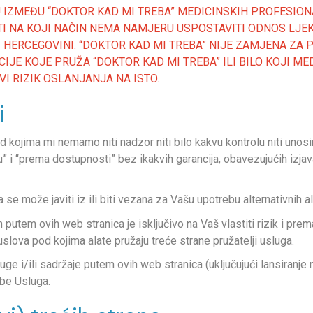
 IZMEĐU “DOKTOR KAD MI TREBA” MEDICINSKIH PROFESION
ITI NA KOJI NAČIN NEMA NAMJERU USPOSTAVITI ODNOS LJE
HERCEGOVINI. “DOKTOR KAD MI TREBA” NIJE ZAMJENA ZA 
IJE KOJE PRUŽA “DOKTOR KAD MI TREBA” ILI BILO KOJI ME
VI RIZIK OSLANJANJA NA ISTO.
i
 kojima mi nemamo niti nadzor niti bilo kakvu kontrolu niti unosi
 i “prema dostupnosti” bez ikakvih garancija, obavezujućih izjava 
 može javiti iz ili biti vezana za Vašu upotrebu alternativnih ala
putem ovih web stranica je isključivo na Vaš vlastiti rizik i prema
lova pod kojima alate pružaju treće strane pružatelji usluga.
 i/ili sadržaje putem ovih web stranica (uključujući lansiranje no
ebe Usluga.