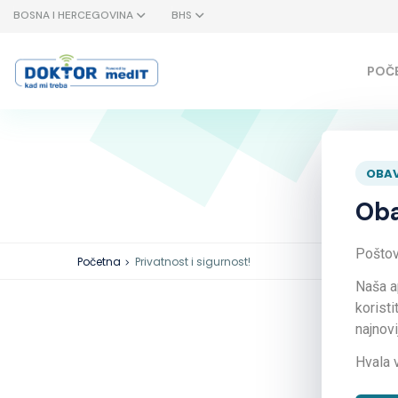
BOSNA I HERCEGOVINA
BHS
POČ
OBAV
Oba
Poštova
Početna
Privatnost i sigurnost!
Naša a
koristi
najnov
Hvala 