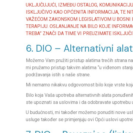
UKLJUČUJUĆI, IZMEĐU OSTALOG, KOMUNIKACIJU
ISKLJUČIVO KAO OPĆENITA INFORMACIJA, TE N
VAŽEĆOM ZAKONSKOM LEGISLATIVOM U BOSNI I 
TERAPIJU. OSLANJANJE NA BILO KOJE INFORMAC
TREBA” ZNAČI DA TIME VI PREUZIMATE ISKLJUČI
6. DIO – Alternativni alat
Možemo Vam pružiti pristup alatima trećih strana nad
mi pružamo pristup takvim alatima “u viđenom stanju”
podržavanja istih s naše strane.
Mi nemamo nikakvu odgovornost bilo koje vrste koja se
Bilo koja Vaša upotreba alternativnih alata ponuđenih 
ste upoznati sa uslovima i da odobravate upotrebu us
U budućnosti, mi također možemo ponuditi nove usluge
usluge također se primjenjuju ovi Opći uslovi upotr