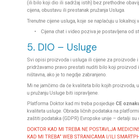
(ili bilo koji dio ili sadržaj istih) bez prethodne ob
cijena, obustavu ili prestanak pružanja Usluga.
Trenutne cijene usluga, koje se naplaćuju u lokalnoj v
•
Cijena chat i video poziva je postavljena od st
5. DIO – Usluge
Svi opisi proizvoda i usluga ili cijene za proizvode
pridržavamo pravo prestati nuditi bilo koji proizvod 
ništavna, ako je to negdje zabranjeno.
Mi ne jamčimo da će kvaliteta bilo kojih proizvoda, usl
u pružanju Usluge biti ispravljene.
Platforma Doktor kad mi treba posjeduje
CE oznak
kvaliteta usluge. Obrada ličnih podataka na platfor
zaštiti podataka (GDPR) Evropske unije – detalji su d
DOKTOR KAD MI TREBA NE POSTAVLJA MEDICINSK
KAD MI TREBA” WEB STRANICAMA I/ILI SMARTPH