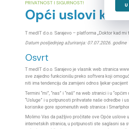
PRIVATNOST I SIGURNOST!
U
Opći uslovi kori
T medIT d.o.o. Sarajevo – platforma „Doktor kad mi 
Datum posljednjeg ažuriranja: 07.07.2026. godine
Osvrt
T medIT d.o.o. Sarajevo je vlasnik web stranica ww
sve zajedno funkcionišu preko softvera koji omogućav
niti ima tendenciju da zamijeni odnos ljekar-pacijen
Termini “mi”, “nas” i “naš” na web stranici i u “opć
“Usluge” i u potpunosti prihvatate naše odredbe i us
korisnike gore spomenutih web stranica i Smartphon
Molimo Vas da pažljivo pročitate ove Opće uslove upot
internetskih stranica, u potpunosti ste saglasni s