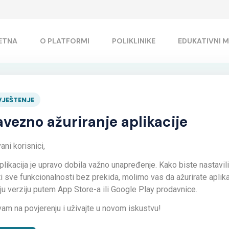
ETNA
O PLATFORMI
POLIKLINIKE
EDUKATIVNI M
Privatnost i sigurnost!
JEŠTENJE
vezno ažuriranje aplikacije
ni korisnici,
plikacija je upravo dobila važno unapređenje. Kako biste nastavili
ti sve funkcionalnosti bez prekida, molimo vas da ažurirate aplika
iju verziju putem App Store-a ili Google Play prodavnice.
vam na povjerenju i uživajte u novom iskustvu!