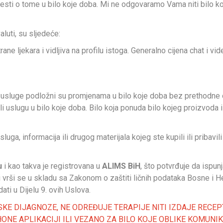
avijesti o tome u bilo koje doba. Mi ne odgovaramo Vama niti bilo k
aluti, su sljedeće:
rane ljekara i vidljiva na profilu istoga. Generalno cijena chat i 
 i usluge podložni su promjenama u bilo koje doba bez prethodne o
ili uslugu u bilo koje doba. Bilo koja ponuda bilo kojeg proizvod
uga, informacija ili drugog materijala kojeg ste kupili ili pribavil
u
i kao takva je registrovana u
ALIMS BiH
, što potvrđuje da ispun
mi vrši se u skladu sa Zakonom o zaštiti ličnih podataka Bosne 
ati u Dijelu 9. ovih Uslova.
E DIJAGNOZE, NE ODREĐUJE TERAPIJE NITI IZDAJE RECEPT
ONE APLIKACIJI ILI VEZANO ZA BILO KOJE OBLIKE KOMUNI