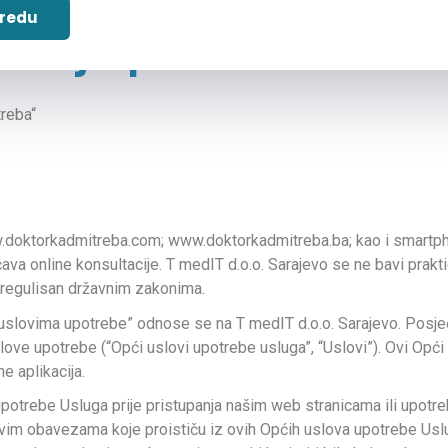
 redu
štenja platforme
treba“
w.doktorkadmitreba.com; www.doktorkadmitreba.ba; kao i smartpho
a online konsultacije. T medIT d.o.o. Sarajevo se ne bavi praktici
t regulisan državnim zakonima.
im uslovima upotrebe” odnose se na T medIT d.o.o. Sarajevo. Posje
love upotrebe (“Opći uslovi upotrebe usluga”, “Uslovi”). Ovi Opći
e aplikacija.
rebe Usluga prije pristupanja našim web stranicama ili upotrebe is
a svim obavezama koje proističu iz ovih Općih uslova upotrebe Us