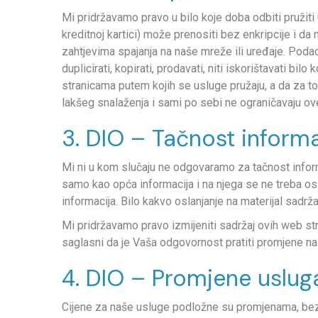
Mi pridržavamo pravo u bilo koje doba odbiti pružiti
kreditnoj kartici) može prenositi bez enkripcije i da
zahtjevima spajanja na naše mreže ili uređaje. Podaci
duplicirati, kopirati, prodavati, niti iskorištavati bil
stranicama putem kojih se usluge pružaju, a da za t
lakšeg snalaženja i sami po sebi ne ograničavaju ove 
3. DIO – Tačnost informa
Mi ni u kom slučaju ne odgovaramo za tačnost infor
samo kao opća informacija i na njega se ne treba osl
informacija. Bilo kakvo oslanjanje na materijal sadrž
Mi pridržavamo pravo izmijeniti sadržaj ovih web str
saglasni da je Vaša odgovornost pratiti promjene n
4. DIO – Promjene usluga 
Cijene za naše usluge podložne su promjenama, bez i