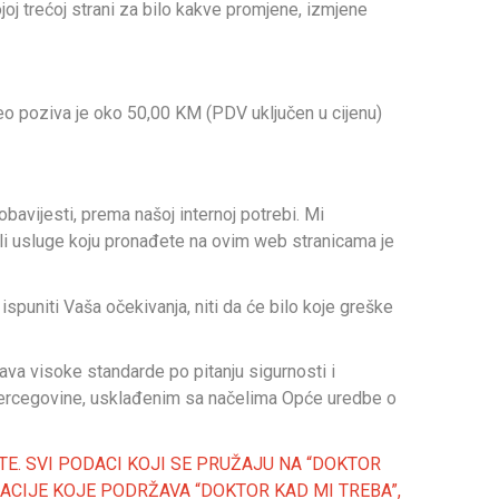
ojoj trećoj strani za bilo kakve promjene, izmjene
video poziva je oko 50,00 KM (PDV uključen u cijenu)
bavijesti, prema našoj internoj potrebi. Mi
a ili usluge koju pronađete na ovim web stranicama je
i ispuniti Vaša očekivanja, niti da će bilo koje greške
java visoke standarde po pitanju sigurnosti i
i Hercegovine, usklađenim sa načelima Opće uredbe o
E. SVI PODACI KOJI SE PRUŽAJU NA “DOKTOR
KACIJE KOJE PODRŽAVA “DOKTOR KAD MI TREBA”,