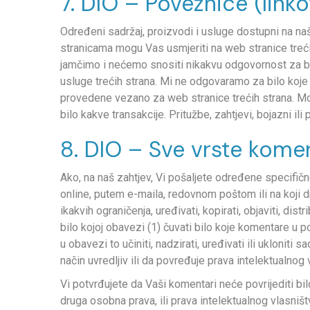
7. DIO – Poveznice (linko
Određeni sadržaj, proizvodi i usluge dostupni na naš
stranicama mogu Vas usmjeriti na web stranice trećih
jamčimo i nećemo snositi nikakvu odgovornost za bilo 
usluge trećih strana. Mi ne odgovaramo za bilo koje g
provedene vezano za web stranice trećih strana. Molim
bilo kakve transakcije. Pritužbe, zahtjevi, bojazni ili
8. DIO – Sve vrste komen
Ako, na naš zahtjev, Vi pošaljete određene specifične 
online, putem e-maila, redovnom poštom ili na koji 
ikakvih ograničenja, uređivati, kopirati, objaviti, dis
bilo kojoj obavezi (1) čuvati bilo koje komentare u p
u obavezi to učiniti, nadzirati, uređivati ili ukloniti 
način uvredljiv ili da povređuje prava intelektualnog
Vi potvrđujete da Vaši komentari neće povrijediti bilo 
druga osobna prava, ili prava intelektualnog vlasništ