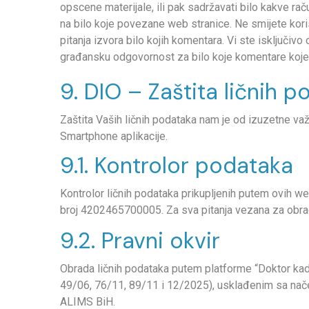
opscene materijale, ili pak sadržavati bilo kakve raču
na bilo koje povezane web stranice. Ne smijete korist
pitanja izvora bilo kojih komentara. Vi ste isključi
građansku odgovornost za bilo koje komentare koje obj
9. DIO – Zaštita ličnih 
Zaštita Vaših ličnih podataka nam je od izuzetne važn
Smartphone aplikacije.
9.1. Kontrolor podataka
Kontrolor ličnih podataka prikupljenih putem ovih we
broj 4202465700005. Za sva pitanja vezana za obrad
9.2. Pravni okvir
Obrada ličnih podataka putem platforme “Doktor kad 
49/06, 76/11, 89/11 i 12/2025), usklađenim sa nače
ALIMS BiH.