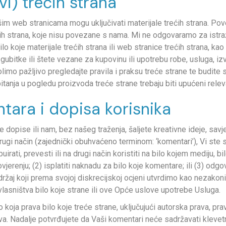
vi) trećih strana
im web stranicama mogu uključivati materijale trećih strana. Pov
 strana, koje nisu povezane s nama. Mi ne odgovaramo za istraživan
koje materijale trećih strana ili web stranice trećih strana, kao n
ubitke ili štete vezane za kupovinu ili upotrebu robe, usluga, izvo
o pažljivo pregledajte pravila i praksu treće strane te budite sig
 pitanja u pogledu proizvoda treće strane trebaju biti upućeni releva
tara i dopisa korisnika
dopise ili nam, bez našeg traženja, šaljete kreativne ideje, savjet
drugi način (zajednički obuhvaćeno terminom: ‘komentari’), Vi ste
tribuirati, prevesti ili na drugi način koristiti na bilo kojem mediju
ovjerenju; (2) isplatiti naknadu za bilo koje komentare; ili (3) od
sadržaj koji prema svojoj diskrecijskoj ocjeni utvrdimo kao nezakonit, 
 vlasništva bilo koje strane ili ove Opće uslove upotrebe Usluga.
koja prava bilo koje treće strane, uključujući autorska prava, prava 
va. Nadalje potvrđujete da Vaši komentari neće sadržavati klevetni