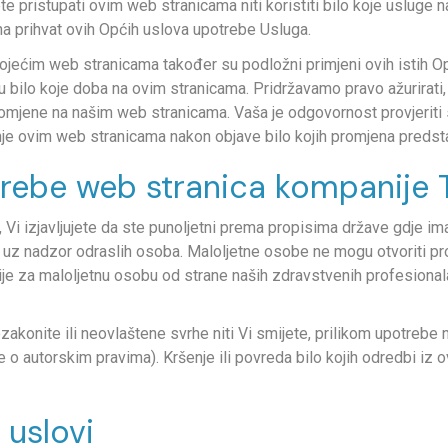
 pristupati ovim web stranicama niti koristiti bilo koje usluge n
na prihvat ovih Općih uslova upotrebe Usluga.
 postojećim web stranicama također su podložni primjeni ovih isti
 bilo koje doba na ovim stranicama. Pridržavamo pravo ažurirati, pr
 promjene na našim web stranicama. Vaša je odgovornost provjerit
anje ovim web stranicama nakon objave bilo kojih promjena predstav
otrebe web stranica kompanije 
i izjavljujete da ste punoljetni prema propisima države gdje ima
 uz nadzor odraslih osoba. Maloljetne osobe ne mogu otvoriti pro
ije za maloljetnu osobu od strane naših zdravstvenih profesionalac
akonite ili neovlaštene svrhe niti Vi smijete, prilikom upotrebe na
se o autorskim pravima). Kršenje ili povreda bilo kojih odredbi i
 uslovi