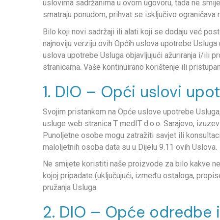
uslovima sadržanima u ovom ugovoru, tada ne smijete
smatraju ponudom, prihvat se isključivo ograničava 
Bilo koji novi sadržaji ili alati koji se dodaju već
najnoviju verziju ovih Općih uslova upotrebe Usluga u
uslova upotrebe Usluga objavljujući ažuriranja i/ili
stranicama. Vaše kontinuirano korištenje ili pristup
1. DIO – Opći uslovi up
Svojim pristankom na Opće uslove upotrebe Usluga, V
usluge web stranica T medIT d.o.o. Sarajevo, izuzev
Punoljetne osobe mogu zatražiti savjet ili konsultac
maloljetnih osoba data su u Dijelu 9.11 ovih Uslova.
Ne smijete koristiti naše proizvode za bilo kakve nez
kojoj pripadate (uključujući, između ostaloga, propi
pružanja Usluga.
2. DIO – Opće odredbe i