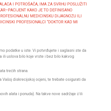
ALACA I POTROŠAČA, IMA ZA SVRHU POSLUŽITI
KAR–PACIJENT KAKO JE TO DEFINISANO
PROFESIONALNU MEDICINSKU DIJAGNOZU ILI
DICINSKI PROFESIONALCI “DOKTOR KAD MI
mo podatke u iste. Vi potvrđujete i saglasni ste da
ili uslova bilo koje vrste i bez bilo kakvog
ta trećih strana.
 Vašoj diskrecijskoj ocjeni, te trebate osigurati da
vih alata i ponuda). Na takve nove sadržaje i/ili