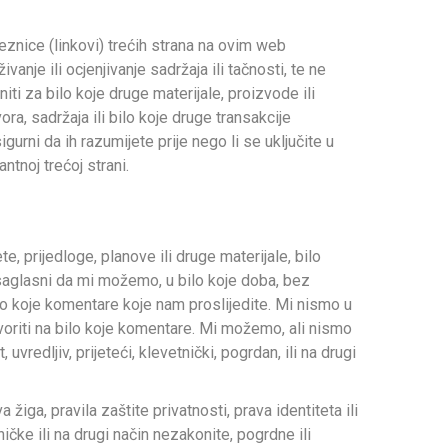
eznice (linkovi) trećih strana na ovim web
je ili ocjenjivanje sadržaja ili tačnosti, te ne
iti za bilo koje druge materijale, proizvode ili
ra, sadržaja ili bilo koje druge transakcije
urni da ih razumijete prije nego li se uključite u
ntnoj trećoj strani.
e, prijedloge, planove ili druge materijale, bilo
 saglasni da mi možemo, u bilo koje doba, bez
, bilo koje komentare koje nam proslijedite. Mi nismo u
govoriti na bilo koje komentare. Mi možemo, ali nismo
uvredljiv, prijeteći, klevetnički, pogrdan, ili na drugi
žiga, pravila zaštite privatnosti, prava identiteta ili
čke ili na drugi način nezakonite, pogrdne ili