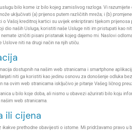
 uslugu bilo kome iz bilo kojeg zamislivog razloga. Vi razumijet
 može uključivati (a) prijenos putem različitih mreža; i (b) promje
 o Vašoj kreditnoj kartici su uvijek enkriptirani tijekom prijenosa
o koji dio naših Usluga, koristiti naše Usluge niti im pristupati kao
o nemate izričiti pisani pristanak kojeg dajemo mi. Naslovi odlo
Uslove niti na drugi način na njih utiču.
cija
macija dostupnih na našim web stranicama i smartphone aplikaci
anjati niti ga koristiti kao jedinu osnovu za donošenje odluka be
an na ovim web stranicama isključivo je pitanje Vašeg ličnog preuz
anica u bilo koje doba, ali nismo u obavezi ažurirati bilo koju in
a našim web stranicama.
ili cijena
kakve prethodne obavijesti o istome. Mi pridržavamo pravo u bilo