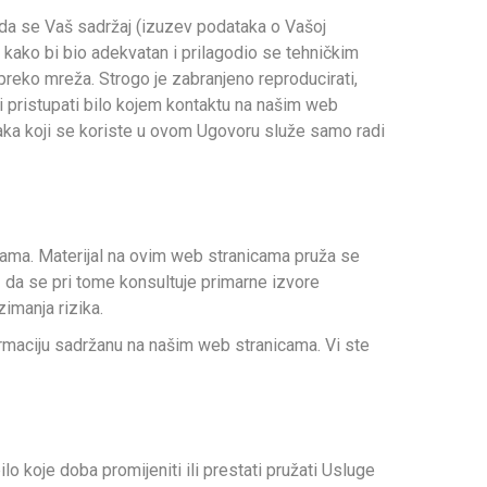
e da se Vaš sadržaj (izuzev podataka o Vašoj
ne kako bi bio adekvatan i prilagodio se tehničkim
 preko mreža. Strogo je zabranjeno reproducirati,
 niti pristupati bilo kojem kontaktu na našim web
maka koji se koriste u ovom Ugovoru služe samo radi
jama. Materijal na ovim web stranicama pruža se
z da se pri tome konsultuje primarne izvore
imanja rizika.
formaciju sadržanu na našim web stranicama. Vi ste
 koje doba promijeniti ili prestati pružati Usluge