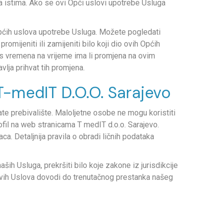
a istima. Ako se ovi Opći uslovi upotrebe Usluga
h Općih uslova upotrebe Usluga. Možete pogledati
omijeniti ili zamijeniti bilo koji dio ovih Općih
i s vremena na vrijeme ima li promjena na ovim
lja prihvat tih promjena.
T-medIT D.O.O. Sarajevo
te prebivalište. Maloljetne osobe ne mogu koristiti
fil na web stranicama T medIT d.o.o. Sarajevo.
a. Detaljnija pravila o obradi ličnih podataka
ših Usluga, prekršiti bilo koje zakone iz jurisdikcije
z ovih Uslova dovodi do trenutačnog prestanka našeg