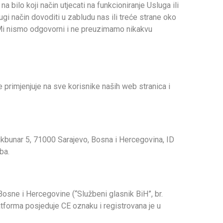
a bilo koji način utjecati na funkcioniranje Usluga ili
ugi način dovoditi u zabludu nas ili treće strane oko
t. Mi nismo odgovorni i ne preuzimamo nikakvu
e primjenjuje na sve korisnike naših web stranica i
oukbunar 5, 71000 Sarajevo, Bosna i Hercegovina, ID
.ba
.
osne i Hercegovine (“Službeni glasnik BiH”, br.
tforma posjeduje CE oznaku i registrovana je u