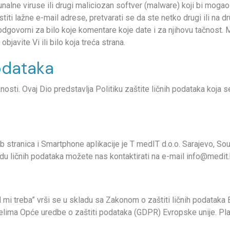
nalne viruse ili drugi maliciozan softver (malware) koji bi mogao n
iti lažne e-mail adrese, pretvarati se da ste netko drugi ili na dr
vo odgovorni za bilo koje komentare koje date i za njihovu tačnos
avite Vi ili bilo koja treća strana.
podataka
osti. Ovaj Dio predstavlja Politiku zaštite ličnih podataka koja s
b stranica i Smartphone aplikacije je T medIT d.o.o. Sarajevo, S
u ličnih podataka možete nas kontaktirati na e-mail
info@medit
mi treba” vrši se u skladu sa Zakonom o zaštiti ličnih podataka B
lima Opće uredbe o zaštiti podataka (GDPR) Evropske unije. Pla