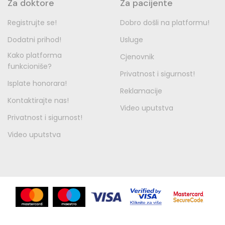
Za doktore
Za pacijente
Registrujte se!
Dobro došli na platformu!
Dodatni prihod!
Usluge
Kako platforma
Cjenovnik
funkcioniše?
Privatnost i sigurnost!
Isplate honorara!
Reklamacije
Kontaktirajte nas!
Video uputstva
Privatnost i sigurnost!
Video uputstva