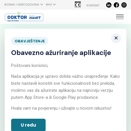
BOSNA I HERCEGOVINA
BHS
KONTAKT
×
OBAVJEŠTENJE
Obavezno ažuriranje aplikacije
Online
Poštovani korisnici,
Naša aplikacija je upravo dobila važno unapređenje. Kako
komuniciraj sa
biste nastavili koristiti sve funkcionalnosti bez prekida,
molimo vas da ažurirate aplikaciju na najnoviju verziju
putem App Store-a ili Google Play prodavnice.
svojim doktorom
Hvala vam na povjerenju i uživajte u novom iskustvu!
bilo kada, bilo gdje
U redu