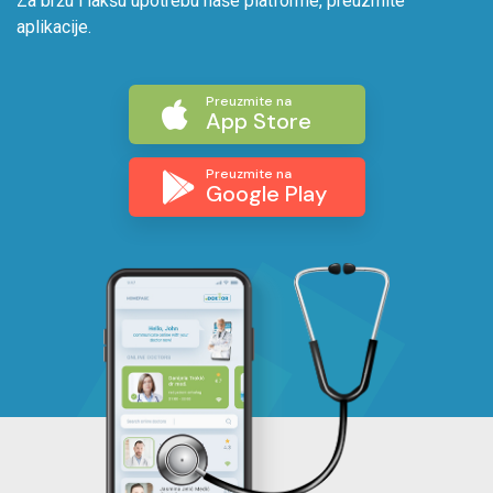
Za bržu i lakšu upotrebu naše platforme, preuzmite
aplikacije.
Preuzmite na
App Store
Preuzmite na
Google Play